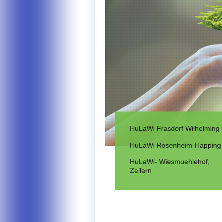
HuLaWi Frasdorf Wilhelming
HuLaWi Rosenheim-Happing
HuLaWi- Wiesmuehlehof,
Zeilarn